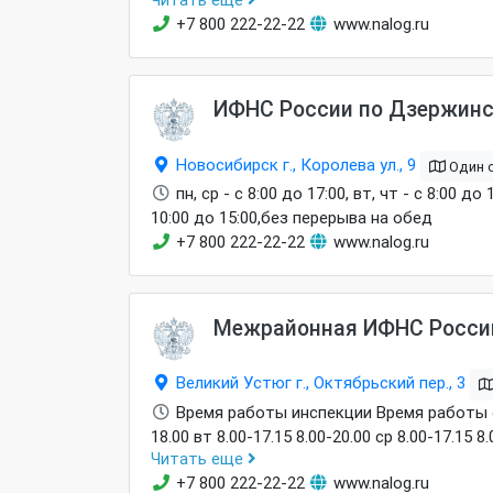
и четвертая суббота месяца 10.00-15.00
+7 800 222-22-22
www.nalog.ru
ИФНС России по Дзержинск
Новосибирск г., Королева ул., 9
Один 
пн, ср - с 8:00 до 17:00, вт, чт - с 8:00 д
10:00 до 15:00,без перерыва на обед
+7 800 222-22-22
www.nalog.ru
Межрайонная ИФНС России
Великий Устюг г., Октябрьский пер., 3
Время работы инспекции Время работы оп
18.00 вт 8.00-17.15 8.00-20.00 ср 8.00-17.15 8
Читать еще
и четвертая суббота месяца 10.00-15.00
+7 800 222-22-22
www.nalog.ru