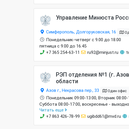
Управление Минюста Росс
Симферополь, Долгоруковская, 16
Од
Понедельник-четверг с 9.00 до 18.00
пятница с 9.00 до 16.45
+7 365 254-63-11
ru92@minjust.ru
to
РЭП отделения №1 (г. Азо
области
Азов г., Некрасова пер., 33
Один офис
Понедельник 09:00-13:00, Вторник 08:00-18
Суббота 08:00-17:00, воскресенье - выходно
Читать еще
осуществляется прием граждан, только обр
+7 863 426-78-99
ugibdd61@mvd.ru
в электронном виде. С 11 апреля 2019 го
предоставления государственных услуг по 