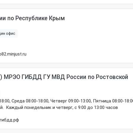
ии по Республике Крым
ин офис
82.minjust.ru
в) МРЭО ГИБДД ГУ МВД России по Ростовской
:00, Среда 08:00-18:00, Четверг 09:00-13:00, Пятница 08:00-18:0
й. Каждый понедельник и четверг, с 9:00 до 13:00 часов
атившихся через портал государственных и муниципальных ус
гибдд.рф
да осуществляется дополнительный прием граждан по вопросам
приему практических экзаменов на право управления