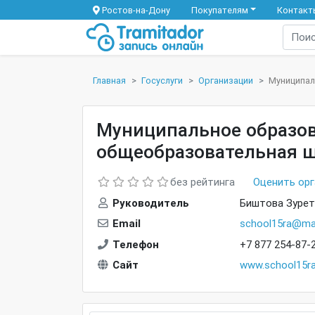
Ростов-на-Дону
Покупателям
Контакт
Главная
Госуслуги
Организации
Муниципал
Муниципальное образов
общеобразовательная ш
без рейтинга
Оценить ор
Руководитель
Биштова Зурет
Email
school15ra@mai
Телефон
+7 877 254-87-
Сайт
www.school15ra