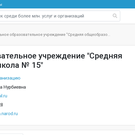
ы
ьное образовательное учреждение "Средняя общеобразо...
ательное учреждение "Средняя
кола № 15"
ганизацию
а Нурбиевна
l.ru
28
.narod.ru