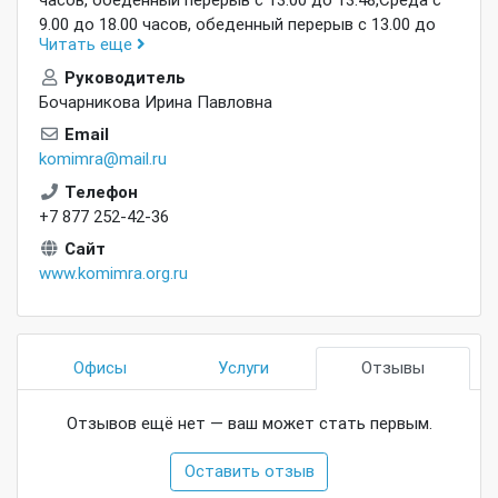
9.00 до 18.00 часов, обеденный перерыв с 13.00 до
Читать еще
13.48,Четверг с 9.00 до 18.00 часов, обеденный
перерыв с 13.00 до 13.48,Пятница с 9.00 до 17.00
Руководитель
часов, обеденный перерыв с 13.00 до 13.48,Суббота -
Бочарникова Ирина Павловна
выходной,Воскресенье - выходной
Email
komimra@mail.ru
Телефон
+7 877 252-42-36
Сайт
www.komimra.org.ru
Офисы
Услуги
Отзывы
Отзывов ещё нет — ваш может стать первым.
Оставить отзыв