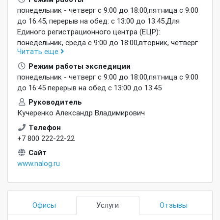
понедельник - четверг с 9:00 до 18:00,пятница с 9:00
до 16:45, перерыв на обед: с 13:00 до 13:45.Для
Единого регистрационного центра (ЕЦР):
понедельник, среда с 9:00 до 18:00,вторник, четверг
Читать еще
с 9:00 до 20:00,пятница с 9:00 до 16:45, перерыв на
обед: с 13:00 до 13:45.2 и 4 суббота месяца с 10:00
Режим работы экспедиции
до 15:00.
понедельник - четверг с 9:00 до 18:00,пятница с 9:00
до 16:45 перерыв на обед с 13:00 до 13:45
Руководитель
Кучеренко Александр Владимирович
Телефон
+7 800 222-22-22
Сайт
www.nalog.ru
Офисы
Услуги
Отзывы