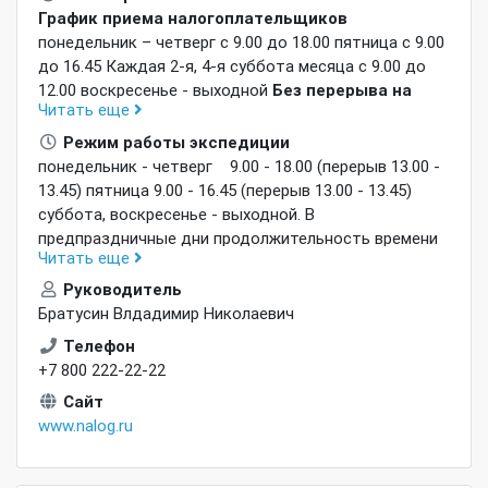
График приема налогоплательщиков
понедельник – четверг
с 9.00 до 18.00 пятница с 9.00
до 16.45 Каждая 2-я, 4-я суббота месяца с 9.00 до
12.00 воскресенье - выходной
Без перерыва на
Читать еще
обед
В предпраздничные дни продолжительность
времени работы сокращается на 1 час.
Режим работы экспедиции
понедельник - четверг 9.00 - 18.00 (перерыв 13.00 -
13.45) пятница 9.00 - 16.45 (перерыв 13.00 - 13.45)
суббота, воскресенье - выходной. В
предпраздничные дни продолжительность времени
Читать еще
работы сокращается на 1 час.
Руководитель
Братусин Влдадимир Николаевич
Телефон
+7 800 222-22-22
Сайт
www.nalog.ru