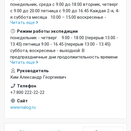
понедельник, среда с 9.00 до 18.00 вторник, четверг
с 9.00 до 20.00 пятница с 9.00 до 16.45 Каждая 2-я, 4-
я суббота месяца 10.00 – 15.00 воскресенье -
Читать еще
выходной
Без перерыва на обед
В
предпраздничные дни продолжительность времени
Режим работы экспедиции
работы сокращается на 1 час.
понедельник - четверг 9.00 - 18.00 (перерыв 13.00 -
13.45) пятница 9.00 - 16.45 (перерыв 13.00 - 13.45)
суббота, воскресенье - выходной. В
предпраздничные дни продолжительность времени
Читать еще
работы сокращается на 1 час.
Руководитель
Ким Александр Георгиевич
Телефон
+7 800 222-22-22
Сайт
www.nalog.ru