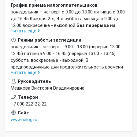
График приема налогоплательщиков
понедельник – четверг
с 9.00 до 18.00 пятница с 9.00
до 16.45 Каждая 2-я, 4-я суббота месяца с 9.00 до
12.00 воскресенье - выходной
Без перерыва на
Читать еще
обед
В предпраздничные дни продолжительность
времени работы сокращается на 1 час.
Режим работы экспедиции
понедельник - четверг 9.00 - 18.00 (перерыв 13.00 -
13.45) пятница 9.00 - 16.45 (перерыв 13.00 - 13.45)
суббота, воскресенье - выходной. В
предпраздничные дни продолжительность времени
Читать еще
работы сокращается на 1 час.
Руководитель
Мешкова Виктория Владимировна
Телефон
+7 800 222-22-22
Сайт
www.nalog.ru