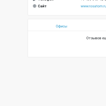
Сайт
www.rosatom.r
Офисы
Отзывов ещ