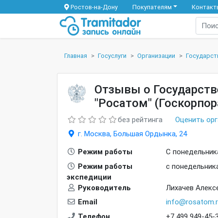
Ростов-на-Дону
Покупателям
Контакт
Главная
Госуслуги
Организации
Государств
Отзывы о Государств
"Росатом" (Госкорпор
без рейтинга
Оценить ор
г. Москва, Большая Ордынка, 24
Режим работы
С понедельника 
Режим работы
с понедельника 
экспедиции
Руководитель
Лихачев Алекс
Email
info@rosatom.r
Телефон
+7 499 949-45-