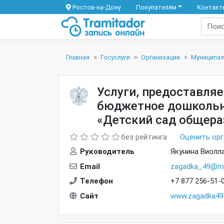
Ростов-на-Дону
Покупателям
Контакт
Главная
Госуслуги
Организации
Муниципал
Услуги, предоставля
бюджетное дошкольн
«Детский сад общер
без рейтинга
Оценить ор
Руководитель
Якунина Виолл
Email
zagadka_49@mai
Телефон
+7 877 256-51-
Сайт
www.zagadka49.