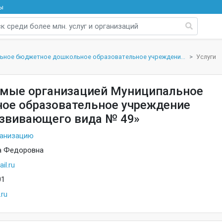
ы
ьное бюджетное дошкольное образовательное учреждени...
Услуги
емые организацией Муниципальное
ое образовательное учреждение
азвивающего вида № 49»
ганизацию
а Федоровна
l.ru
01
ru