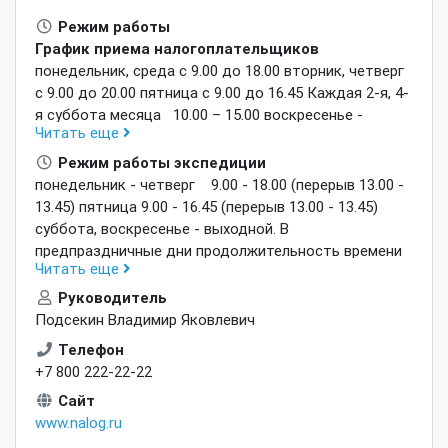
Режим работы
График приема налогоплательщиков
понедельник, среда с 9.00 до 18.00 вторник, четверг
с 9.00 до 20.00 пятница с 9.00 до 16.45 Каждая 2-я, 4-
я суббота месяца 10.00 – 15.00 воскресенье -
Читать еще
выходной
Без перерыва на обед
В
предпраздничные дни продолжительность времени
Режим работы экспедиции
работы сокращается на 1 час.
понедельник - четверг 9.00 - 18.00 (перерыв 13.00 -
13.45) пятница 9.00 - 16.45 (перерыв 13.00 - 13.45)
суббота, воскресенье - выходной. В
предпраздничные дни продолжительность времени
Читать еще
работы сокращается на 1 час.
Руководитель
Подсекин Владимир Яковлевич
Телефон
+7 800 222-22-22
Сайт
www.nalog.ru